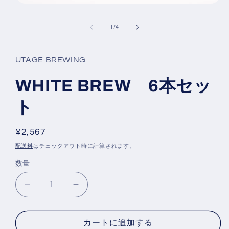
モ
ー
ダ
の
1
/
4
ル
で
メ
UTAGE BREWING
デ
ィ
WHITE BREW 6本セッ
ア
(1)
を
ト
開
く
通
¥2,567
常
配送料
はチェックアウト時に計算されます。
価
数量
数
格
量
WHITE
WHITE
BREW
BREW
6
6
本
本
カートに追加する