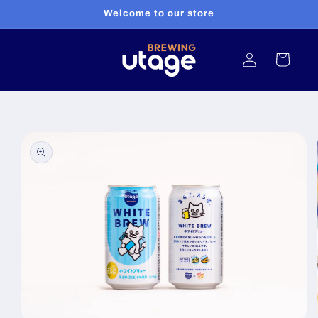
コンテ
Welcome to our store
ンツに
進む
ロ
カ
グ
ー
イ
ト
ン
商品情
報にス
キップ