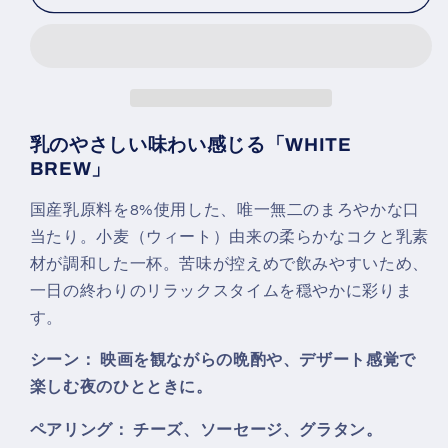
セ
セ
ッ
ッ
ト
ト
の
の
数
数
乳のやさしい味わい感じる「WHITE
量
量
BREW」
を
を
減
増
国産乳原料を8%使用した、唯一無二のまろやかな口
ら
や
当たり。小麦（ウィート）由来の柔らかなコクと乳素
す
す
材が調和した一杯。苦味が控えめで飲みやすいため、
一日の終わりのリラックスタイムを穏やかに彩りま
す。
シーン： 映画を観ながらの晩酌や、デザート感覚で
楽しむ夜のひとときに。
ペアリング： チーズ、ソーセージ、グラタン。