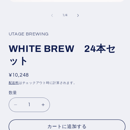
モ
ー
ダ
の
1
/
4
ル
で
メ
UTAGE BREWING
デ
ィ
WHITE BREW 24本セ
ア
(1)
を
ット
開
く
通
¥10,248
常
配送料
はチェックアウト時に計算されます。
価
数量
数
格
量
WHITE
WHITE
BREW
BREW
24
24
本
本
カートに追加する