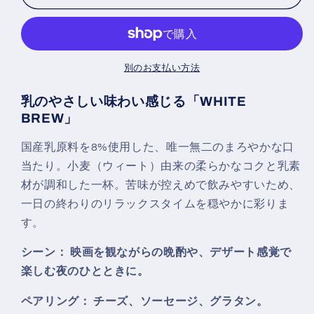
セ
セ
ッ
ッ
ト
ト
の
の
別のお支払い方法
数
数
乳のやさしい味わい感じる「WHITE
量
量
BREW」
を
を
減
増
国産乳原料を8%使用した、唯一無二のまろやかな口
ら
や
当たり。小麦（ウィート）由来の柔らかなコクと乳素
す
す
材が調和した一杯。苦味が控えめで飲みやすいため、
一日の終わりのリラックスタイムを穏やかに彩りま
す。
シーン： 映画を観ながらの晩酌や、デザート感覚で
楽しむ夜のひとときに。
ペアリング： チーズ、ソーセージ、グラタン。