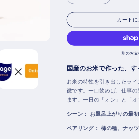
ALE
ALE
24
24
本
本
カートに
セ
セ
ッ
ッ
ト
ト
の
の
別のお支
数
数
国産のお米で作った、す
量
量
を
を
お米の特性を引き出したライ
減
増
徴です。一口飲めば、仕事の
ら
や
ます。一日の「オン」と「オ
す
す
シーン： お風呂上がりの最
ペアリング： 柿の種、ナッ