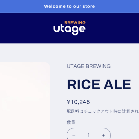
Welcome to our store
UTAGE BREWING
RICE AL
通
¥10,248
常
配送料
はチェックアウト時に計算さ
価
数量
数
格
量
RICE
RICE