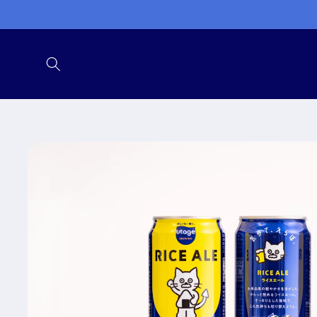
コンテ
ンツに
進む
商品情
報にス
キップ