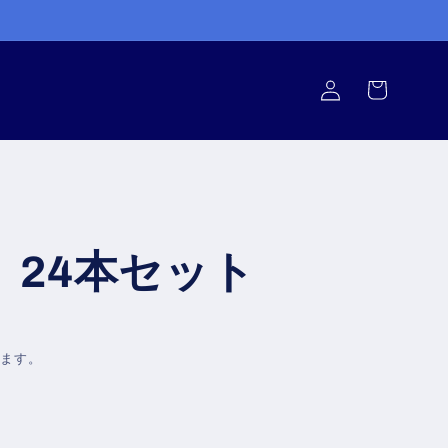
ロ
カ
グ
ー
イ
ト
ン
E 24本セット
れます。