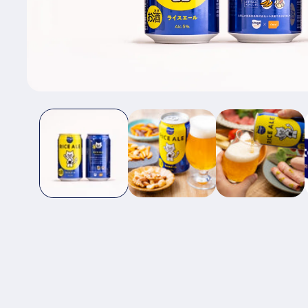
モ
ー
ダ
ル
で
メ
デ
ィ
ア
(1)
を
開
く