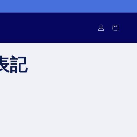
ロ
カ
グ
ー
イ
ト
ン
表記